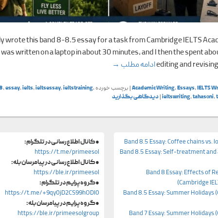
tly wrote this band 8-8.5 essay for a task from Cambridge IELTS Aca
was written on a laptop in about 30 minutes, and I then the spent ab
Travel (Cambridge IELTS Academic 20)
editing and revising
ادامه مطلب
→
IELTS Wr
,
Essays
,
Academic Writing
|
برچسب خورده
,
ieltstraining
,
ieltsessay
,
ielts
,
essay
,
8
,
tahasoni
,
ieltswriting
|
دیدگاهی بگذارید
Band 8.5 Essay: Coffee chains vs. l
●
کانال اطلاع‌رسانی در تلگرام:
https://t.me/primeesol
Band 8.5 Essay: Self-treatment and 
●
کانال اطلاع‌رسانی در پیامرسان بله:
https://ble.ir/primeesol
Band 8 Essay: Effects of R
(Cambridge IE
●
گروه پرایم در تلگرام:
https://t.me/+9qy0jD2CS99hODI0
Band 8.5 Essay: Summer Holidays 
●
گروه پرایم در پیامرسان بله:
https://ble.ir/primeesolgroup
Band 7 Essay: Summer Holidays 