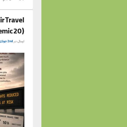
ir Travel
emic 20)
ارسال در
2nd جولای 2026