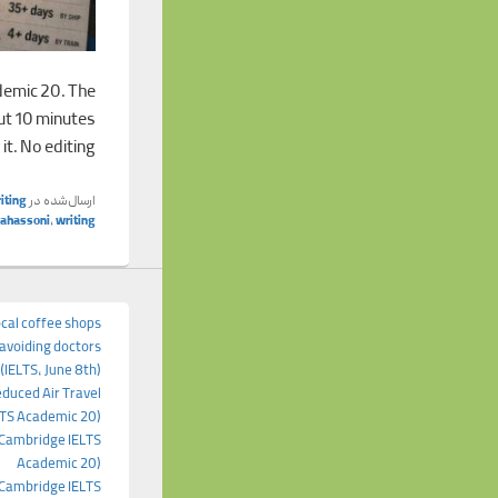
demic 20. The
out 10 minutes
 it. No editing
ارسال‌شده در
iting
tahassoni
,
writing
ocal coffee shops
avoiding doctors
(IELTS, June 8th)
educed Air Travel
LTS Academic 20)
(Cambridge IELTS
Academic 20)
(Cambridge IELTS