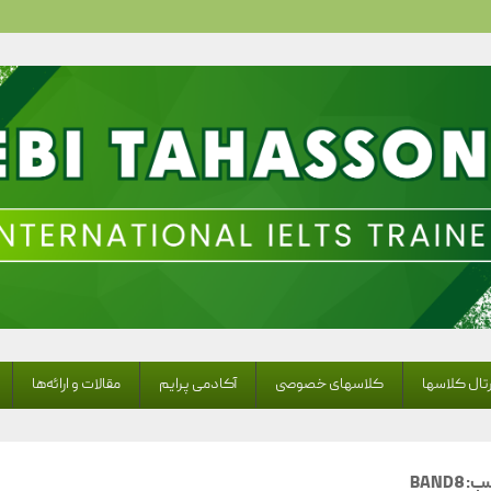
Ebi Tahassoni – IELTS
تال کلاسها
کلاسهای خصوصی
آکادمی پرایم
مقالات و ارائه‌ها
سب:
BAND8