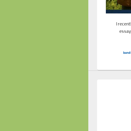
I recen
essay 
Band 8 Essay: Effects of Reduced Air 
band